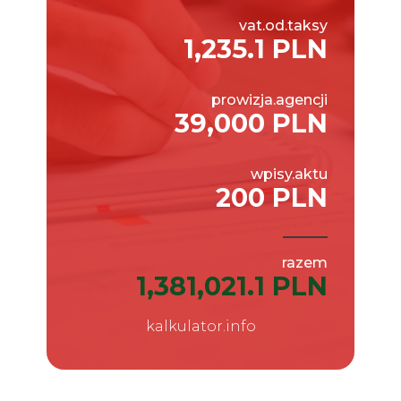
vat.od.taksy
1,235.1 PLN
prowizja.agencji
39,000 PLN
wpisy.aktu
200 PLN
razem
1,381,021.1 PLN
kalkulator.info