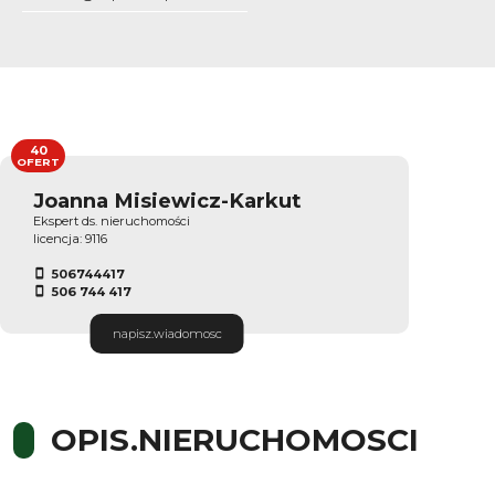
40
OFERT
Joanna Misiewicz-Karkut
Ekspert ds. nieruchomości
licencja: 9116
506744417
506 744 417
napisz.wiadomosc
OPIS.NIERUCHOMOSCI