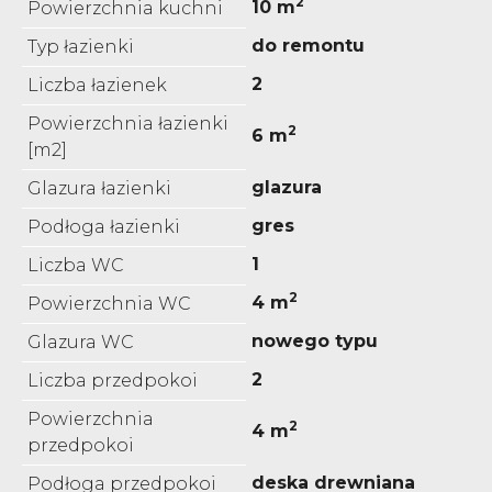
2
10 m
Powierzchnia kuchni
do remontu
Typ łazienki
2
Liczba łazienek
Powierzchnia łazienki
2
6 m
[m2]
glazura
Glazura łazienki
gres
Podłoga łazienki
1
Liczba WC
2
4 m
Powierzchnia WC
nowego typu
Glazura WC
2
Liczba przedpokoi
Powierzchnia
2
4 m
przedpokoi
deska drewniana
Podłoga przedpokoi