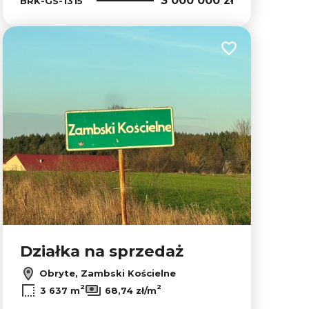
3 000 000 zł
BRK-GS-1315
lubionych
Dodaj do ulubion
Działka na sprzedaż
Obryte, Zambski Kościelne
2
2
3 637 m
68,74 zł/m