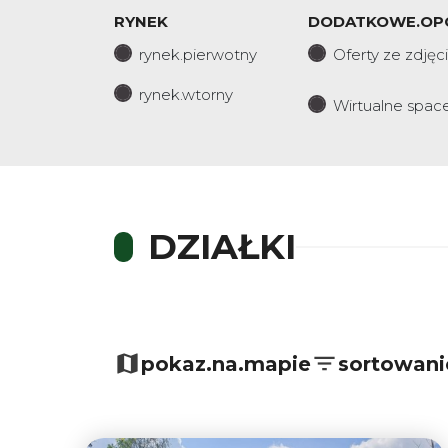
RYNEK
DODATKOWE.OP
rynek.pierwotny
Oferty ze zdjęc
rynek.wtorny
Wirtualne spac
DZIAŁKI
+
−
pokaz.na.mapie
sortowani