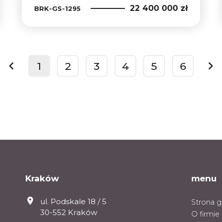
22 400 000 zł
BRK-GS-1295
1
2
3
4
5
6
prev
ne
Kraków
menu
ul. Podskale 18 / 5
Strona 
30-552 Kraków
O firmie