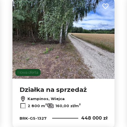
 do ulubionych
Dodaj do u
53
Nowa oferta
Działka na sprzedaż
Kampinos, Wiejca
2
2
2 800 m
160,00 zł/m
448 000 zł
BRK-GS-1327