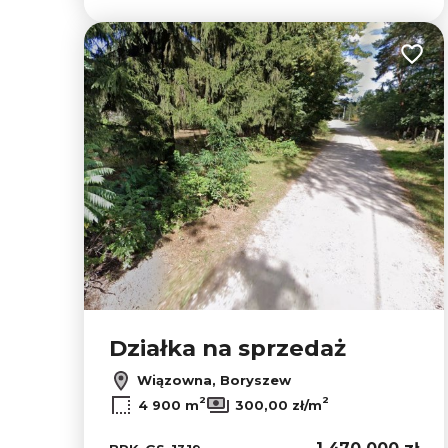
Dodaj
Działka na sprzedaż
Wiązowna, Boryszew
2
2
4 900 m
300,00 zł/m