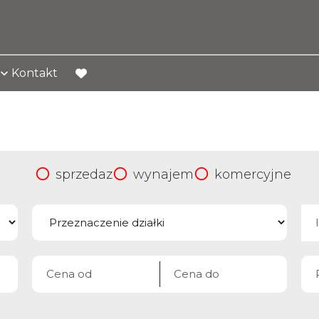
Kontakt
favorite
sprzedaz
wynajem
komercyjne