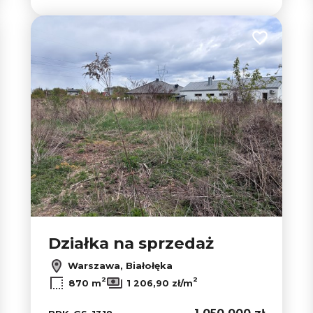
 do ulubionych
Dodaj do u
Działka na sprzedaż
Warszawa, Białołęka
2
2
870 m
1 206,90 zł/m