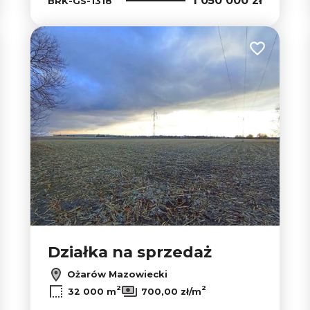
1 050 000 zł
BRK-GS-1318
 do ulubionych
Dodaj do u
Działka na sprzedaż
Ożarów Mazowiecki
2
2
32 000 m
700,00 zł/m