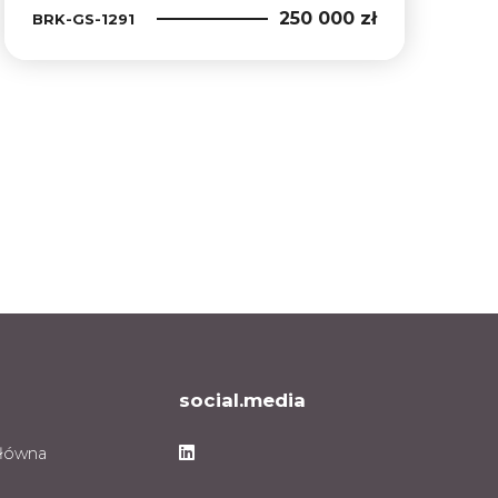
250 000 zł
BRK-GS-1291
xt
social.media
Facebook
główna