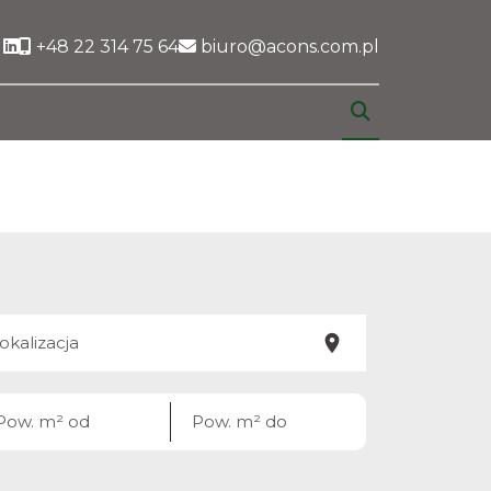
Social link
+48 22 314 75 64
biuro@acons.com.pl