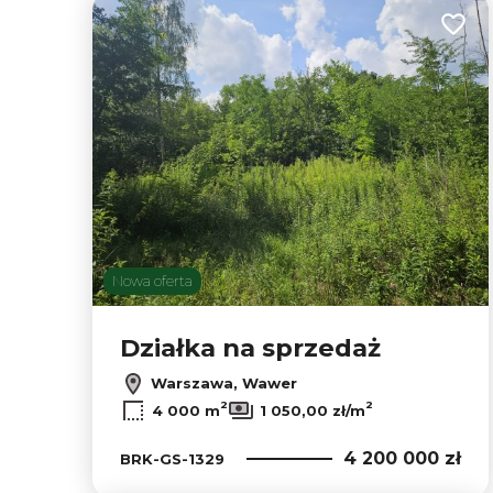
Dodaj
Nowa oferta
Działka na sprzedaż
Warszawa, Wawer
2
2
4 000 m
1 050,00 zł/m
4 200 000 zł
BRK-GS-1329