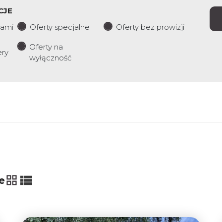
CJE
iami
Oferty specjalne
Oferty bez prowizji
Oferty na
ery
wyłączność
e
tabela
lista