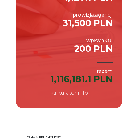
prowizja.agencji
31,500 PLN
wpisy.aktu
200 PLN
razem
1,116,181.1 PLN
kalkulator.info
CENA.NIERUCHOMOSCI