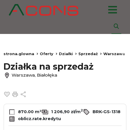
strona.glowna
Oferty
Działki
Sprzedaż
Warszawa
Działka na sprzedaż
Warszawa, Białołęka
Dodaj do ulubionych
Drukuj
Udostępnij
2
870.00 m²
1 206,90 zł/m
BRK-GS-1318
oblicz.rate.kredytu