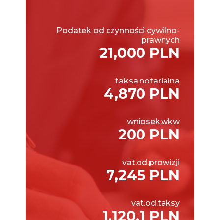
Podatek od czynności cywilno-
prawnych
21,000 PLN
taksa.notarialna
4,870 PLN
wniosek.wkw
200 PLN
vat.od.prowizji
7,245 PLN
vat.od.taksy
1,120.1 PLN