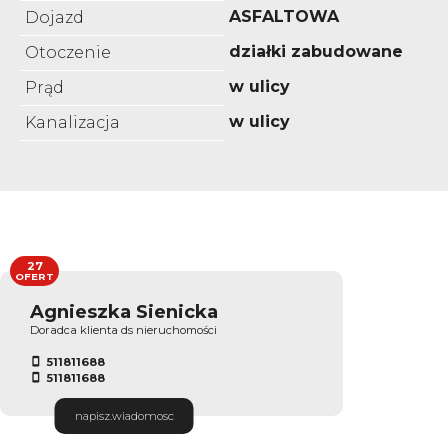
ASFALTOWA
Dojazd
działki zabudowane
Otoczenie
w ulicy
Prąd
w ulicy
Kanalizacja
27
OFERT
Agnieszka Sienicka
Doradca klienta ds nieruchomości
511811688
511811688
napisz.wiadomosc