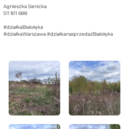
Agnieszka Sienicka
511 811 688
#działkaBiałołęka
#działkaWarszawa #działkanasprzedażBiałołęka