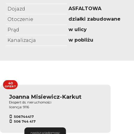
ASFALTOWA
Dojazd
działki zabudowane
Otoczenie
w ulicy
Prąd
w pobliżu
Kanalizacja
40
OFERT
Joanna Misiewicz-Karkut
Ekspert ds. nieruchomości
licencja: 9116
506744417
506 744 417
napisz.wiadomosc