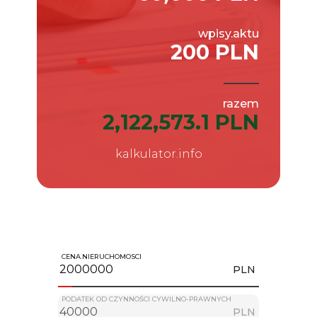
wpisy.aktu
200 PLN
razem
2,122,573.1 PLN
kalkulator.info
CENA.NIERUCHOMOSCI
PLN
PODATEK OD CZYNNOŚCI CYWILNO-PRAWNYCH
PLN