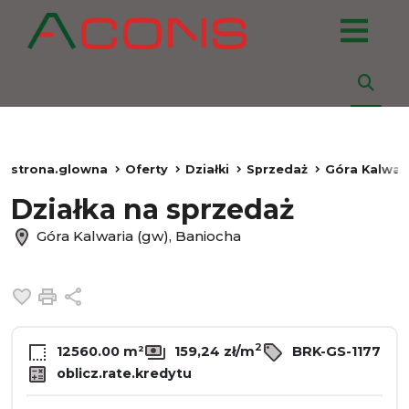
strona.glowna
Oferty
Działki
Sprzedaż
Góra Kalwari
Działka na sprzedaż
Góra Kalwaria (gw), Baniocha
Dodaj do ulubionych
Drukuj
Udostępnij
2
12560.00 m²
159,24 zł/m
BRK-GS-1177
oblicz.rate.kredytu