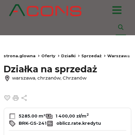
strona.glowna
Oferty
Działki
Sprzedaż
Warszawa
Działka na sprzedaż
warszawa, chrzanów, Chrzanów
Dodaj do ulubionych
Drukuj
Udostępnij
2
5285.00 m²
1 400,00 zł/m
BRK-GS-241
oblicz.rate.kredytu