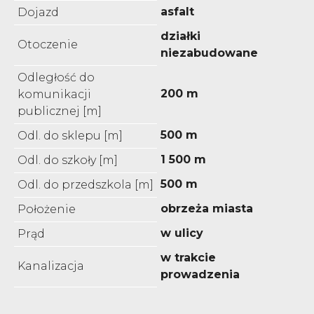
asfalt
Dojazd
działki
Otoczenie
niezabudowane
Odległość do
200 m
komunikacji
publicznej [m]
500 m
Odl. do sklepu [m]
1 500 m
Odl. do szkoły [m]
500 m
Odl. do przedszkola [m]
obrzeża miasta
Położenie
w ulicy
Prąd
w trakcie
Kanalizacja
prowadzenia