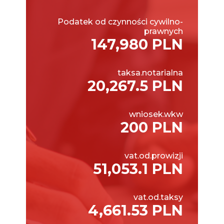
Podatek od czynności cywilno-
prawnych
147,980 PLN
taksa.notarialna
20,267.5 PLN
wniosek.wkw
200 PLN
vat.od.prowizji
51,053.1 PLN
vat.od.taksy
4,661.53 PLN