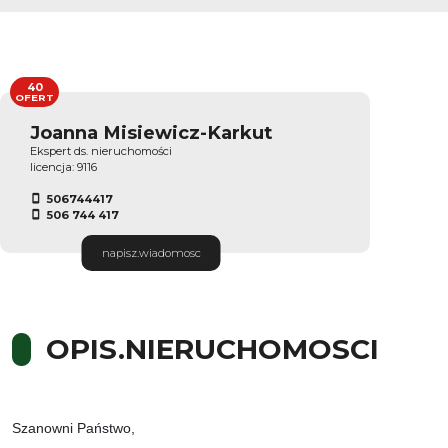
40
OFERT
Joanna Misiewicz-Karkut
Ekspert ds. nieruchomości
licencja: 9116
506744417
506 744 417
napisz.wiadomosc
OPIS.NIERUCHOMOSCI
Szanowni Państwo,