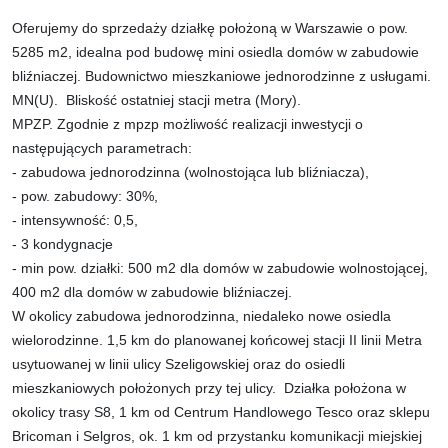
Oferujemy do sprzedaży działkę położoną w Warszawie
o pow.
5285 m2, idealna pod budowę mini osiedla domów w zabudowie
bliźniaczej. Budownictwo mieszkaniowe jednorodzinne z usługami.
MN(U). Bliskość ostatniej stacji metra (Mory).
MPZP. Zgodnie z mpzp możliwość realizacji inwestycji o
następujących parametrach:
- zabudowa jednorodzinna (wolnostojąca lub bliźniacza),
- pow. zabudowy: 30%,
- intensywność: 0,5,
- 3 kondygnacje
- min pow. działki: 500 m2 dla domów w zabudowie wolnostojącej,
400 m2 dla domów w zabudowie bliźniaczej.
W okolicy zabudowa jednorodzinna, niedaleko nowe osiedla
wielorodzinne.
1,5 km do planowanej końcowej stacji II linii Metra
usytuowanej w linii ulicy Szeligowskiej oraz do osiedli
mieszkaniowych położonych przy tej ulicy.
Działka położona w
okolicy trasy S8, 1 km od Centrum Handlowego Tesco oraz sklepu
Bricoman i Selgros, ok. 1 km od przystanku komunikacji miejskiej