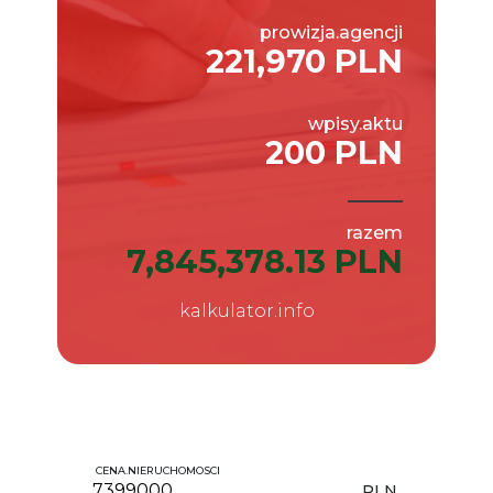
prowizja.agencji
221,970 PLN
wpisy.aktu
200 PLN
razem
7,845,378.13 PLN
kalkulator.info
CENA.NIERUCHOMOSCI
PLN