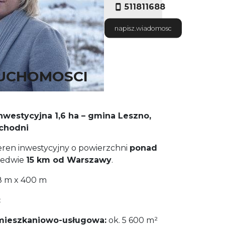
511811688
napisz.wiadomosc
RUCHOMOSCI
inwestycyjna 1,6 ha – gmina Leszno,
chodni
eren inwestycyjny o powierzchni
ponad
aledwie
15 km od Warszawy
.
8 m x 400 m
:
mieszkaniowo-usługowa:
ok. 5 600 m²