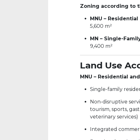
Zoning according to 
MNU – Residential
5,600 m²
MN – Single-Famil
9,400 m²
Land Use Ac
MNU – Residential an
Single-family reside
Non-disruptive servic
tourism, sports, gas
veterinary services)
Integrated commerc