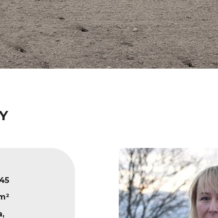
Y
45
 m²
,