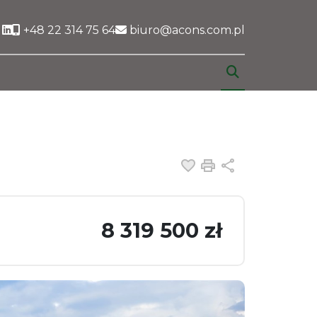
Social link
+48 22 314 75 64
biuro@acons.com.pl
Dodaj do ulubiony
Drukuj
Udostępnij
8 319 500 zł