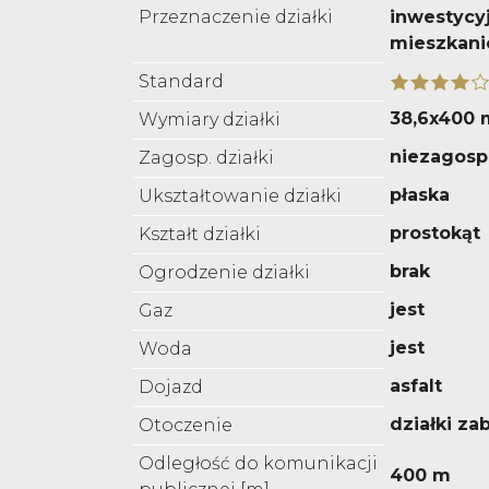
Przeznaczenie działki
inwestycyj
mieszkani
Standard
38,6x400 
Wymiary działki
niezagos
Zagosp. działki
płaska
Ukształtowanie działki
prostokąt
Kształt działki
brak
Ogrodzenie działki
jest
Gaz
jest
Woda
asfalt
Dojazd
działki z
Otoczenie
Odległość do komunikacji
400 m