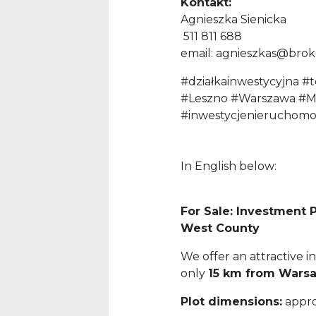
Kontakt:
Agnieszka Sienicka
511 811 688
email: agnieszkas@bro
#działkainwestycyjna #t
#Leszno #Warszawa #M
#inwestycjenierucho
In English below:
For Sale: Investment
West County
We offer an attractive 
only
15 km from Wars
Plot dimensions:
appro