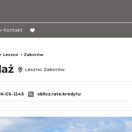
Kontakt
favorite
Leszno
Zaborów
daż
Leszno, Zaborów
K-GS-1245
oblicz.rate.kredytu