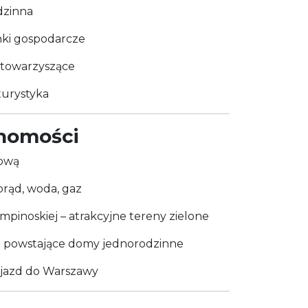
dzinna
nki gospodarcze
towarzyszące
urystyka
chomości
tową
prąd, woda, gaz
mpinoskiej – atrakcyjne tereny zielone
o powstające domy jednorodzinne
ojazd do Warszawy