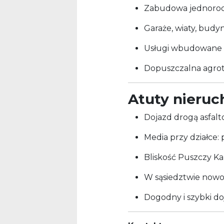
Zabudowa jednoro
Garaże, wiaty, budy
Usługi wbudowane 
Dopuszczalna agrot
Atuty nieru
Dojazd drogą asfal
Media przy działce: 
Bliskość Puszczy Ka
W sąsiedztwie now
Dogodny i szybki d