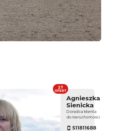
27
OFERT
Agnieszka
Sienicka
Doradca klienta
ds nieruchomości
511811688