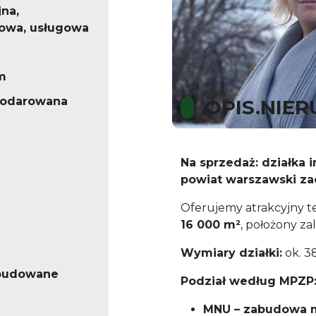
na,
owa, usługowa
m
podarowana
OPIS.NIE
Na sprzedaż: działka 
powiat warszawski za
Oferujemy atrakcyjny t
16 000 m²
, położony z
Wymiary działki:
ok. 3
abudowane
Podział według MPZP
MNU – zabudowa 