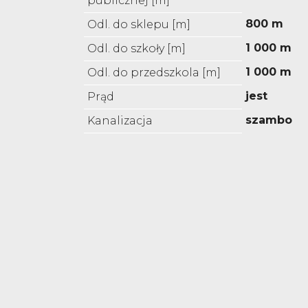
publicznej [m]
800 m
Odl. do sklepu [m]
1 000 m
Odl. do szkoły [m]
1 000 m
Odl. do przedszkola [m]
jest
Prąd
szambo
Kanalizacja