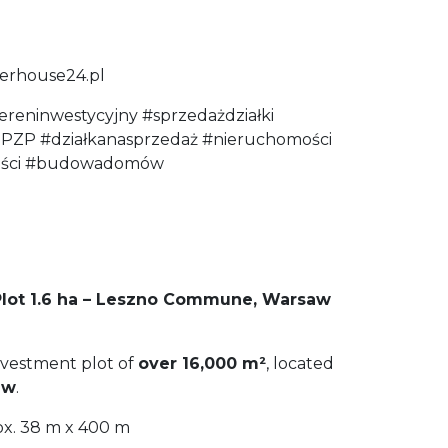
kerhouse24.pl
ereninwestycyjny #sprzedażdziałki
PZP #działkanasprzedaż #nieruchomości
mości #budowadomów
 Plot 1.6 ha – Leszno Commune, Warsaw
investment plot of
over 16,000 m²
, located
aw
.
x. 38 m x 400 m