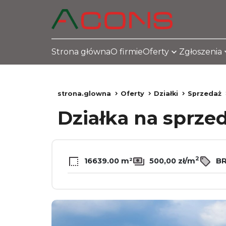
Strona główna
O firmie
Oferty
Zgłoszenia
strona.glowna
Oferty
Działki
Sprzedaż
Działka na sprze
2
16639.00 m²
500,00 zł/m
BR