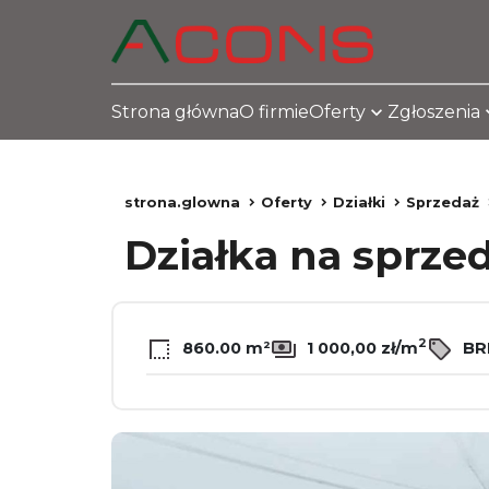
Strona główna
O firmie
Oferty
Zgłoszenia
strona.glowna
Oferty
Działki
Sprzedaż
Działka na sprze
2
860.00 m²
1 000,00 zł/m
BRK