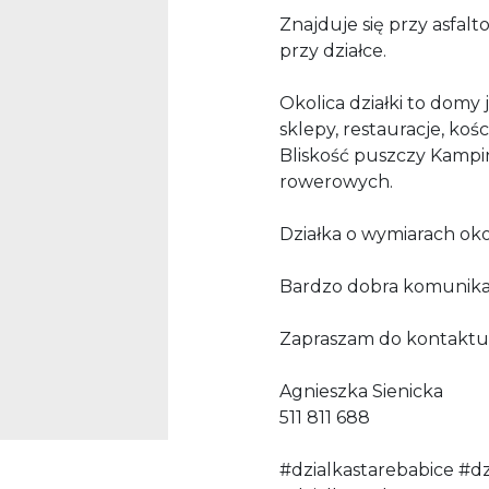
Znajduje się przy asfal
przy działce.
Okolica działki to domy
sklepy, restauracje, kośc
Bliskość puszczy Kampi
rowerowych.
Działka o wymiarach okoł
Bardzo dobra komunika
Zapraszam do kontaktu
Agnieszka Sienicka
511 811 688
#dzialkastarebabice #dz