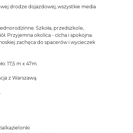
towej drodze dojazdowej, wszystkie media
 jednorodzinne. Szkoła, przedszkole,
iół. Przyjemna okolica - cicha i spokojna.
noskiej zachęca do spacerów i wycieczek
o: 17,5 m x 47m.
cja z Warszawą.
.
ialkazielonki