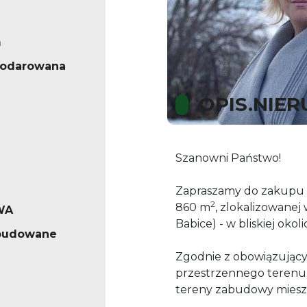
m
podarowana
OPIS.NIE
Szanowni Państwo!
Zapraszamy do zakupu d
2
860 m
, zlokalizowanej
WA
Babice) - w bliskiej oko
abudowane
Zgodnie z obowiązując
przestrzennego terenu d
tereny zabudowy miesz