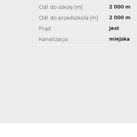
2 000 m
Odl. do szkoły [m]
2 000 m
Odl. do przedszkola [m]
jest
Prąd
miejska
Kanalizacja