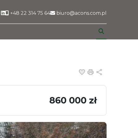
Social link
+48 22 314 75 64
biuro@acons.com.pl
Dodaj do ulubiony
Drukuj
Udostępnij
860 000 zł