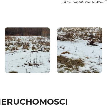
#dzialkapodwarszawa #
NIERUCHOMOSCI