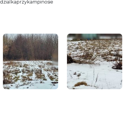
dzialkaprzykampinosie