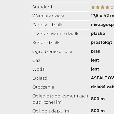
Standard
17,5 x 42 
Wymiary działki
niezagos
Zagosp. działki
płaska
Ukształtowanie działki
prostokąt
Kształt działki
brak
Ogrodzenie działki
jest
Gaz
jest
Woda
ASFALTO
Dojazd
działki z
Otoczenie
Odległość do komunikacji
800 m
publicznej [m]
800 m
Odl. do sklepu [m]