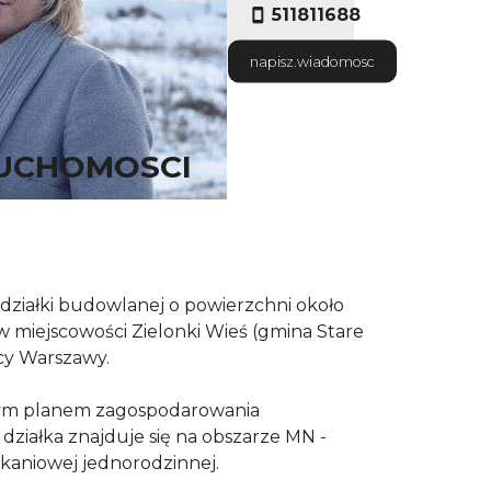
511811688
napisz.wiadomosc
RUCHOMOSCI
ziałki budowlanej o powierzchni około
 w miejscowości Zielonki Wieś (gmina Stare
licy Warszawy.
ym planem zagospodarowania
ziałka znajduje się na obszarze MN -
kaniowej jednorodzinnej.