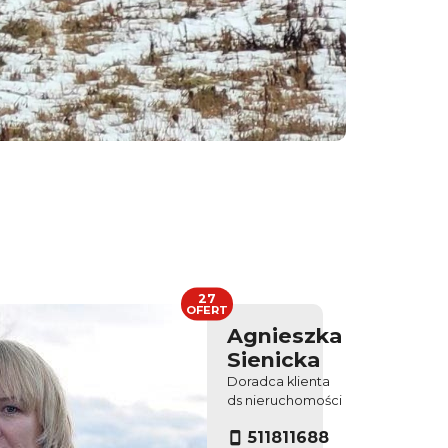
27
OFERT
Agnieszka
Sienicka
Doradca klienta
ds nieruchomości
511811688