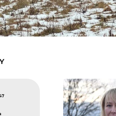
Y
47
a